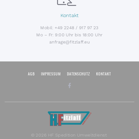
Kontakt
Mobil:
+49 2248 / 917 97 23
Mo – Fr: 9:00 Uhr bis 18:00 Uhr
anfrage@fitzlaff.eu
AGB
IMPRESSUM
DATENSCHUTZ
KONTAKT
©
2026
HF Spedition Umweltdienst